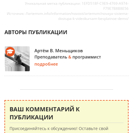
Уникальная метка публикации: 1EFD518F-C9E9-4769-A974-
F79E7B8B8E56
Источник: //artemvm.info/information/novosti/artemvm/novaya-sistema-
dostupa-k-videokursam-besplatnoe-demo/
АВТОРЫ ПУБЛИКАЦИИ
Артём В. Меньщиков
Преподаватель
&
программист
подробнее
ВАШ КОММЕНТАРИЙ К
ПУБЛИКАЦИИ
Присоединяйтесь к обсуждению! Оставьте свой