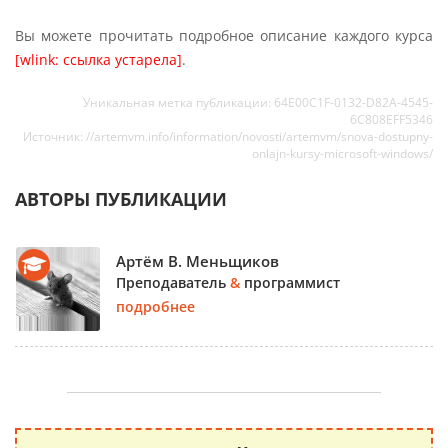
Вы можете прочитать подробное описание каждого курса
[wlink: ссылка устарела]
.
Уникальная метка публикации: 64E00C1F-0132-D82A-4545-
6C808EFF5346
Источник: //artemvm.info/information/novosti/artemvm/snova-dostupny-
onlajn-kursy-microsoft-windows/
АВТОРЫ ПУБЛИКАЦИИ
Артём В. Меньщиков
Преподаватель
&
программист
подробнее