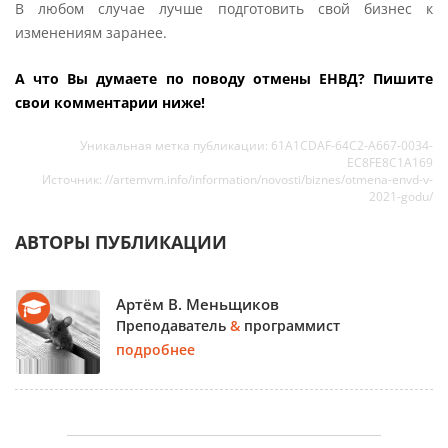
В любом случае лучше подготовить свой бизнес к
изменениям заранее.
А что Вы думаете по поводу отмены ЕНВД? Пишите
свои комментарии ниже!
Уникальная метка публикации: 61A1CDAF-64C2-A667-0034-
EC8FE8C1A169
Источник: //artemvm.info/information/novosti/biznes/otmena-envd-v-
2021-godu/
АВТОРЫ ПУБЛИКАЦИИ
Артём В. Меньщиков
Преподаватель
&
программист
подробнее