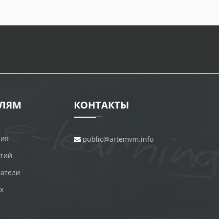
ЕЛЯМ
КОНТАКТЫ
ния
public@artemvm.info
ятий
атели
х