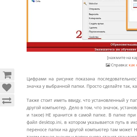
[нажмите на ка
Справка:
как 
Цифрами на рисунке показана последовательнос
значка у выбранной папки. Просто сделайте так, ка
Также стоит иметь ввиду, что установленный у па
другой компьютер. Дело в том, что значок, устан
и такое) НЕ хранится в самой папке. В папке пр
файл desktop.ini, в котором указывается путь в и
переносе папки на другой компьютер там может НЕ
таком случае значок у папки снова станет стандар