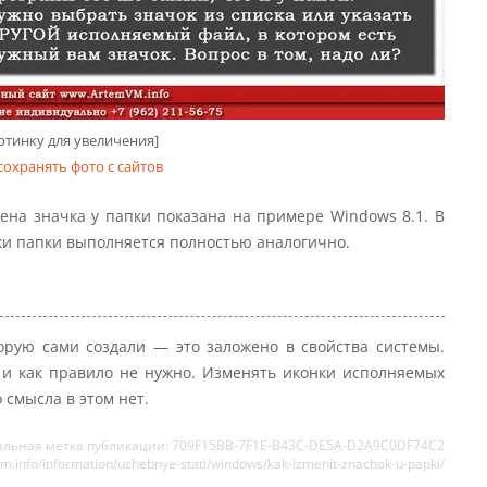
ртинку для увеличения]
сохранять фото с сайтов
мена значка у папки показана на примере Windows 8.1. В
ки папки выполняется полностью аналогично.
орую сами создали — это заложено в свойства системы.
 и как правило не нужно. Изменять иконки исполняемых
 смысла в этом нет.
альная метка публикации: 709F15BB-7F1E-B43C-DE5A-D2A9C0DF74C2
m.info/information/uchebnye-stati/windows/kak-izmenit-znachok-u-papki/