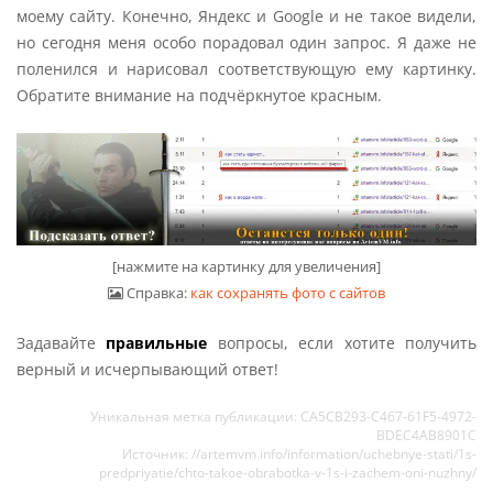
моему сайту. Конечно, Яндекс и Google и не такое видели,
но сегодня меня особо порадовал один запрос. Я даже не
поленился и нарисовал соответствующую ему картинку.
Обратите внимание на подчёркнутое красным.
[нажмите на картинку для увеличения]
Справка:
как сохранять фото с сайтов
Задавайте
правильные
вопросы, если хотите получить
верный и исчерпывающий ответ!
Уникальная метка публикации: CA5CB293-C467-61F5-4972-
BDEC4AB8901C
Источник: //artemvm.info/information/uchebnye-stati/1s-
predpriyatie/chto-takoe-obrabotka-v-1s-i-zachem-oni-nuzhny/