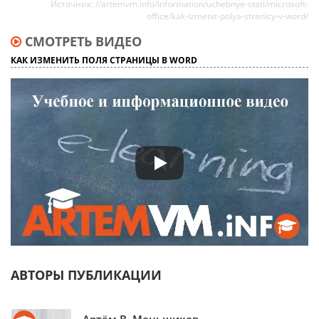
Источник: //artemvm.info/information/uchebnye-stati/microsoft-
office/kak-izmenit-polya-stranicy-v-word/
СМОТРЕТЬ ВИДЕО
КАК ИЗМЕНИТЬ ПОЛЯ СТРАНИЦЫ В WORD
АВТОРЫ ПУБЛИКАЦИИ
Артём В. Меньщиков