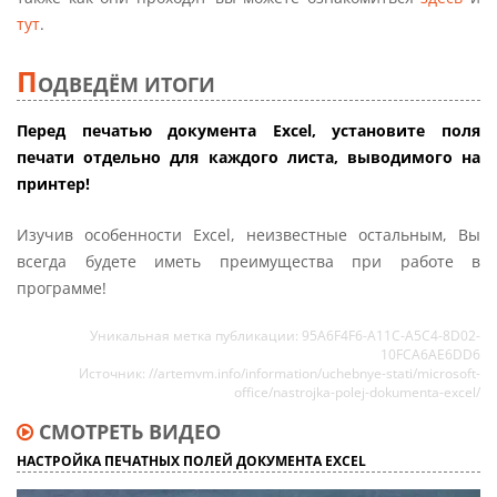
тут
.
П
ОДВЕДЁМ ИТОГИ
Перед печатью документа Excel, установите поля
печати отдельно для каждого листа, выводимого на
принтер!
Изучив особенности Excel, неизвестные остальным, Вы
всегда будете иметь преимущества при работе в
программе!
Уникальная метка публикации: 95A6F4F6-A11C-A5C4-8D02-
10FCA6AE6DD6
Источник: //artemvm.info/information/uchebnye-stati/microsoft-
office/nastrojka-polej-dokumenta-excel/
СМОТРЕТЬ ВИДЕО
НАСТРОЙКА ПЕЧАТНЫХ ПОЛЕЙ ДОКУМЕНТА EXCEL