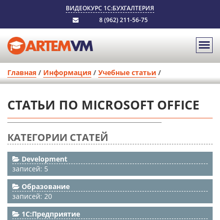
ВИДЕОКУРС 1С:БУХГАЛТЕРИЯ
8 (962) 211-56-75
Главная
/
Информация
/
Учебные статьи
/
СТАТЬИ ПО MICROSOFT OFFICE
КАТЕГОРИИ СТАТЕЙ
Development
записей: 5
Образование
записей: 20
1С:Предприятие