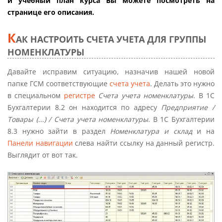
и учебный план курса Вы можете посмотреть на
странице его описания.
К
АК НАСТРОИТЬ СЧЕТА УЧЕТА ДЛЯ ГРУППЫ
НОМЕНКЛАТУРЫ
Давайте исправим ситуацию, назначив нашей новой
папке ГСМ соответствующие
счета учета
. Делать это нужно
в специальном
регистре
Счета учета номенклатуры
. В 1С
Бухгалтерии 8.2 он находится по адресу
Предприятие /
Товары (...) / Счета учета номенклатуры
. В 1С Бухгалтерии
8.3 нужно зайти в раздел
Номенклатура и склад
и на
Панели навигации
слева найти ссылку на данный регистр.
Выглядит от вот так.