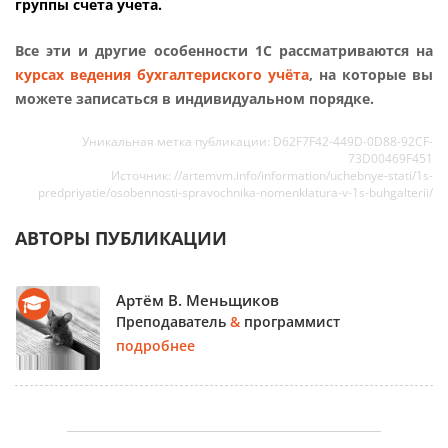
группы счета учета.
Все эти и другие особенности 1С рассматриваются на
курсах ведения бухгалтериского учёта
, на которые вы
можете записаться в индивидуальном порядке.
Уникальная метка публикации: D62F7F42-449D-0D88-92CF-
73D00469F451
Источник: //artemvm.info/information/uchebnye-stati/1s-
predpriyatie/osobennosti-spravochnika-nomenklatura-v-1s-buhgalterii/
АВТОРЫ ПУБЛИКАЦИИ
Артём В. Меньщиков
Преподаватель
&
программист
подробнее