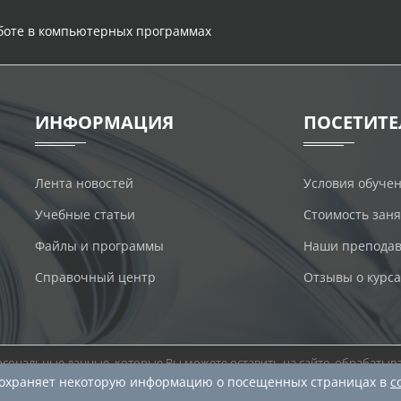
аботе в компьютерных программах
ИНФОРМАЦИЯ
ПОСЕТИТ
Лента новостей
Условия обуче
Учебные статьи
Стоимость зан
Файлы и программы
Наши преподав
Справочный центр
Отзывы о курса
сональные данные, которые Вы можете оставить на сайте, обрабатыва
учае это будет считаться согласием на обработку Ваших персональных 
 сохраняет некоторую информацию о посещенных страницах в
c