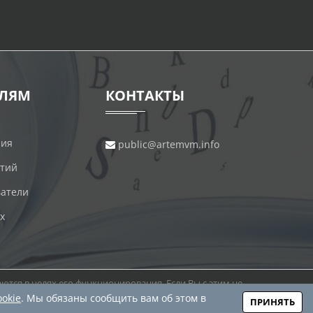
ЕЛЯМ
КОНТАКТЫ
ния
public@artemvm.info
ятий
атели
х
ются в целях его функционирования. Если Вы с этим не
данных.
ookie
. Мы обязаны сообщить вам об этом в
ПРИНЯТЬ