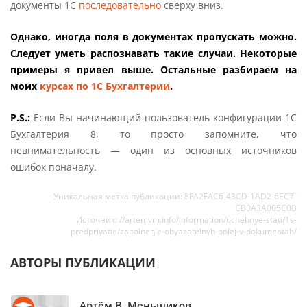
документы 1С
последовательно
сверху вниз.
Однако, иногда поля в документах пропускать можно.
Следует уметь распознавать такие случаи. Некоторые
примеры я привел выше. Остальные разбираем на
моих
курсах по 1С Бухгалтерии
.
P.S.:
Если Вы начинающий пользователь конфигурации 1С
Бухгалтерия 8, то просто запомните, что
невнимательность — один из основных источников
ошибок поначалу.
Уникальная метка публикации: 8FA2FAC6-43CD-1AD2-6EC7-
CB0A3A005C0B
Источник: //artemvm.info/information/uchebnye-stati/1s-
predpriyatie/zapolnenie-obyazatelnyh-polej-v-dokumentah/
АВТОРЫ ПУБЛИКАЦИИ
Артём В. Меньщиков